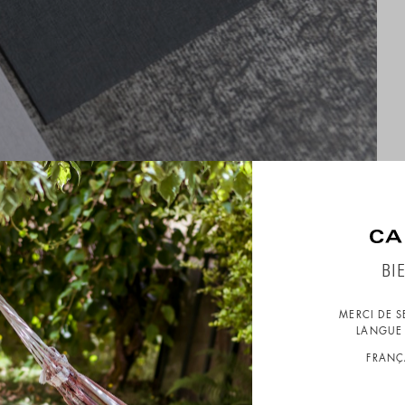
BI
MERCI DE 
LANGUE 
FRANÇ