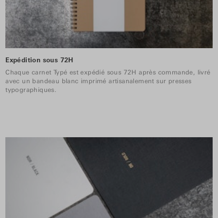
Expédition sous 72H
Chaque carnet Typé est expédié sous 72H après commande, livré
avec un bandeau blanc imprimé artisanalement sur presses
typographiques.