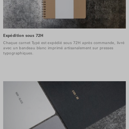
Expédition sous 72H
Chaque carnet Typé est expédié sous 72H après commande, livré
avec un bandeau blanc imprimé artisanalement sur presses
typographiques.