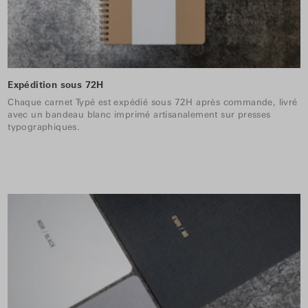
Expédition sous 72H
Chaque carnet Typé est expédié sous 72H après commande, livré
avec un bandeau blanc imprimé artisanalement sur presses
typographiques.