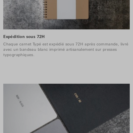
Expédition sous 72H
Chaque carnet Typé est expédié sous 72H après commande, livré
avec un bandeau blanc imprimé artisanalement sur presses
typographiques.