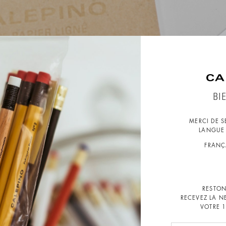
BI
Par mail:
calepino@calep
MERCI DE 
LANGUE 
e la Grande
NOM
FRANÇ
ats
5 52 01 01
EMAIL
RESTON
RECEVEZ LA N
u Vendredi
VOTRE 
00
MESSAGE
8h00