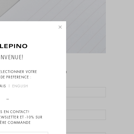
×
ENVENUE!
ino.fr
ou par formulaire (ci-dessous):
SELECTIONNER VOTRE
DE PREFERENCE :
AIS
ENGLISH
S EN CONTACT!
EWSLETTER ET -10% SUR
1ÈRE COMMANDE