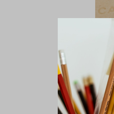
Adresse
3 avenue d
Armée
81100 Burl
France
+33 (0)2 8
Horaires
Du lundi a
9h30 - 12h
14h00 - 1