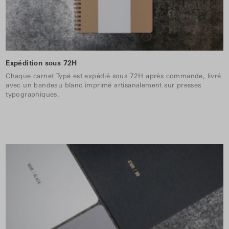
Expédition sous 72H
Chaque carnet Typé est expédié sous 72H après commande, livré
avec un bandeau blanc imprimé artisanalement sur presses
typographiques.