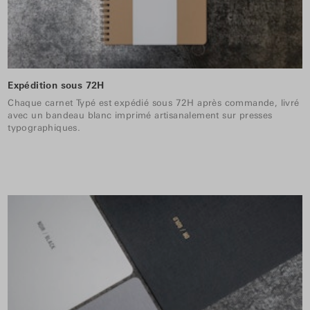
Expédition sous 72H
Chaque carnet Typé est expédié sous 72H après commande, livré
avec un bandeau blanc imprimé artisanalement sur presses
typographiques.