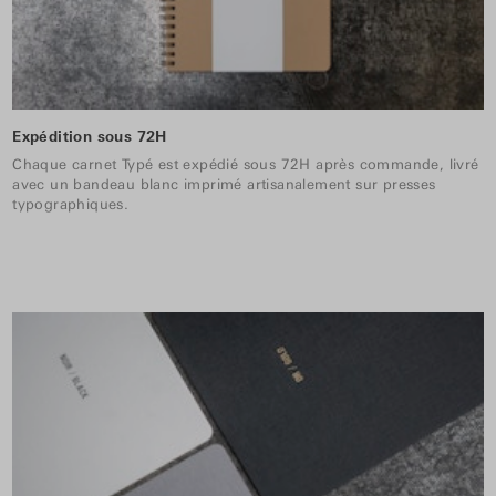
Expédition sous 72H
Chaque carnet Typé est expédié sous 72H après commande, livré
avec un bandeau blanc imprimé artisanalement sur presses
typographiques.