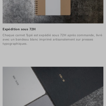
Expédition sous 72H
Chaque carnet Typé est expédié sous 72H après commande, livré
avec un bandeau blanc imprimé artisanalement sur presses
typographiques.