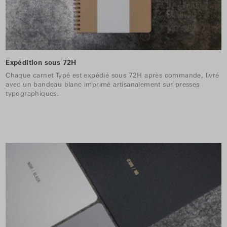
Expédition sous 72H
Chaque carnet Typé est expédié sous 72H après commande, livré
avec un bandeau blanc imprimé artisanalement sur presses
typographiques.