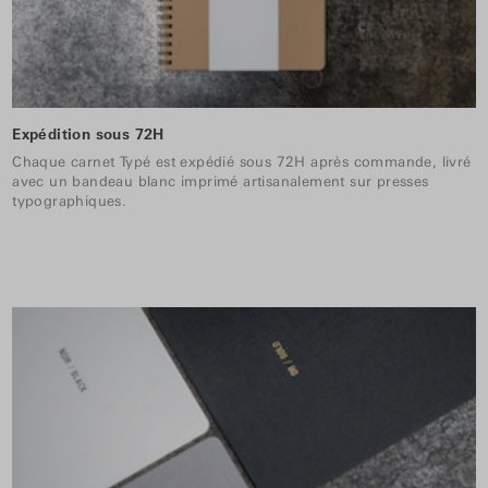
Expédition sous 72H
Chaque carnet Typé est expédié sous 72H après commande, livré
avec un bandeau blanc imprimé artisanalement sur presses
typographiques.