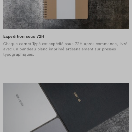
Expédition sous 72H
Chaque carnet Typé est expédié sous 72H après commande, livré
avec un bandeau blanc imprimé artisanalement sur presses
typographiques.