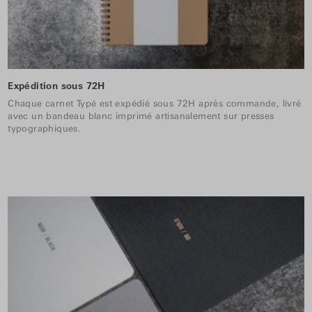
Expédition sous 72H
Chaque carnet Typé est expédié sous 72H après commande, livré
avec un bandeau blanc imprimé artisanalement sur presses
typographiques.