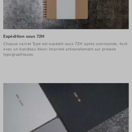
Expédition sous 72H
Chaque carnet Typé est expédié sous 72H après commande, livré
avec un bandeau blanc imprimé artisanalement sur presses
typographiques.