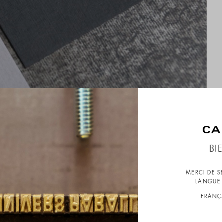
BI
MERCI DE 
LANGUE 
FRANÇ