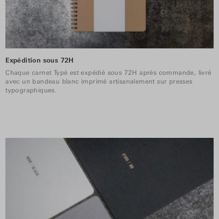
Expédition sous 72H
Chaque carnet Typé est expédié sous 72H après commande, livré
avec un bandeau blanc imprimé artisanalement sur presses
typographiques.