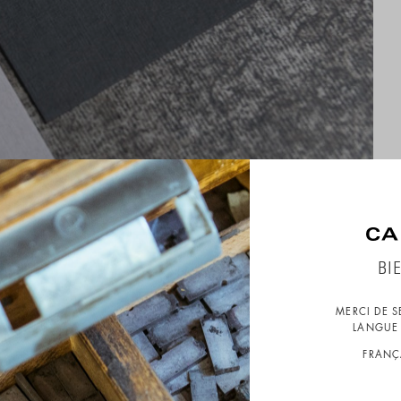
BI
MERCI DE 
LANGUE 
FRANÇ