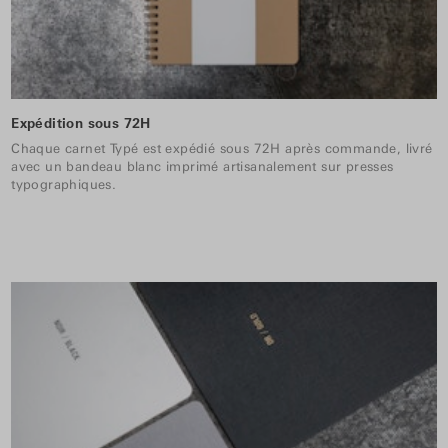
Expédition sous 72H
Chaque carnet Typé est expédié sous 72H après commande, livré
avec un bandeau blanc imprimé artisanalement sur presses
typographiques.