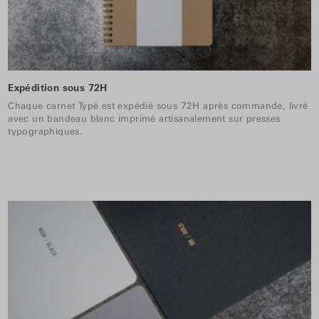
Expédition sous 72H
Chaque carnet Typé est expédié sous 72H après commande, livré
avec un bandeau blanc imprimé artisanalement sur presses
typographiques.