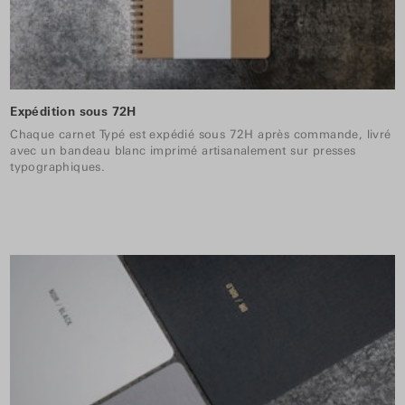
Expédition sous 72H
Chaque carnet Typé est expédié sous 72H après commande, livré
avec un bandeau blanc imprimé artisanalement sur presses
typographiques.