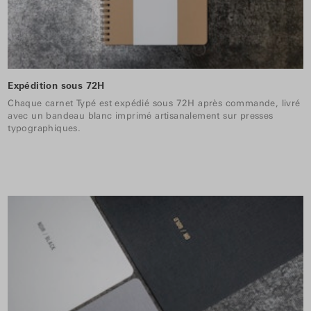
Expédition sous 72H
Chaque carnet Typé est expédié sous 72H après commande, livré
avec un bandeau blanc imprimé artisanalement sur presses
typographiques.