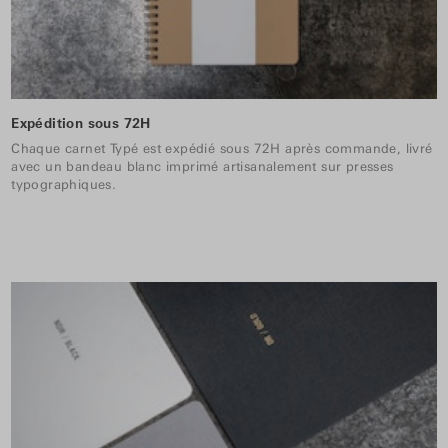
Expédition sous 72H
Chaque carnet Typé est expédié sous 72H après commande, livré
avec un bandeau blanc imprimé artisanalement sur presses
typographiques.