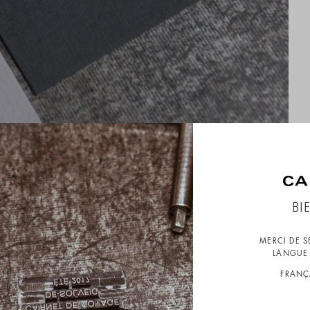
BI
MERCI DE 
LANGUE 
FRANÇ