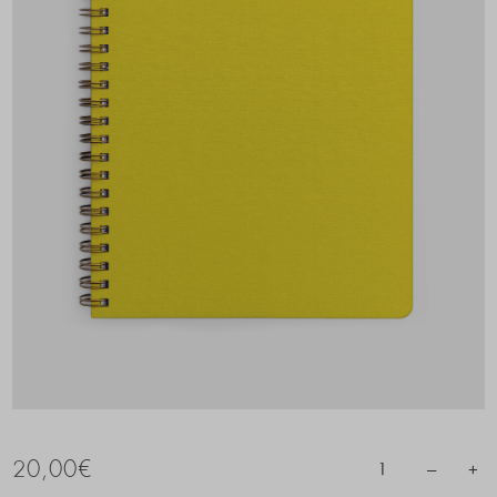
20,00
€
–
+
1