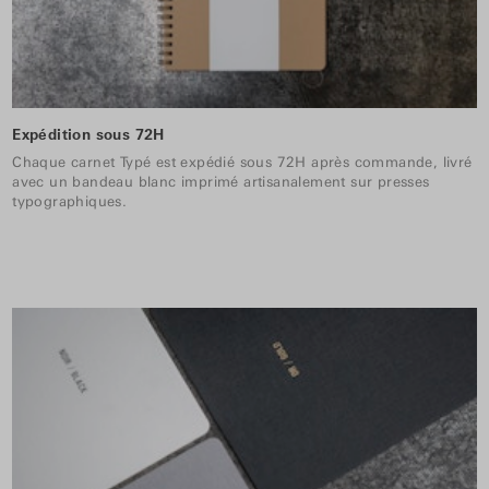
Expédition sous 72H
Chaque carnet Typé est expédié sous 72H après commande, livré
avec un bandeau blanc imprimé artisanalement sur presses
typographiques.