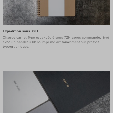
Expédition sous 72H
Chaque carnet Typé est expédié sous 72H après commande, livré
avec un bandeau blanc imprimé artisanalement sur presses
typographiques.