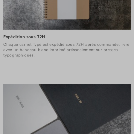
Expédition sous 72H
Chaque carnet Typé est expédié sous 72H après commande, livré
avec un bandeau blanc imprimé artisanalement sur presses
typographiques.