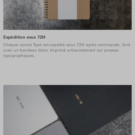
Expédition sous 72H
Chaque carnet Typé est expédié sous 72H après commande, livré
avec un bandeau blanc imprimé artisanalement sur presses
typographiques.