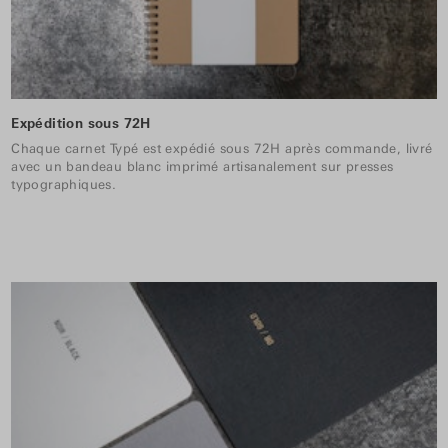
Expédition sous 72H
Chaque carnet Typé est expédié sous 72H après commande, livré
avec un bandeau blanc imprimé artisanalement sur presses
typographiques.