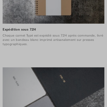
Expédition sous 72H
Chaque carnet Typé est expédié sous 72H après commande, livré
avec un bandeau blanc imprimé artisanalement sur presses
typographiques.