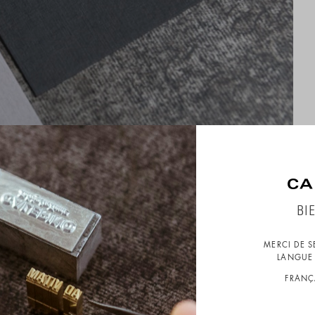
BI
MERCI DE 
LANGUE 
FRANÇ