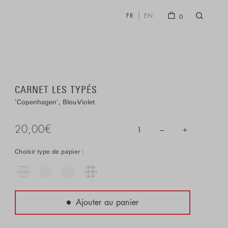
FR
EN
0
CARNET LES TYPÉS
Copenhagen
Bleu-Violet
20,00
€
–
+
1
Choisir type de papier :
Ajouter au panier