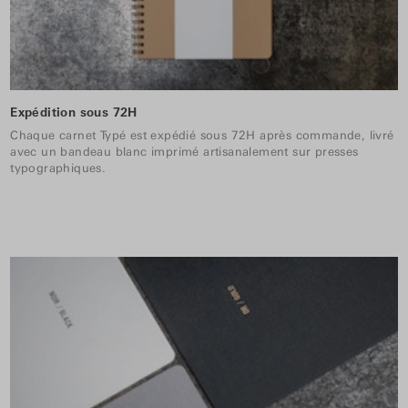
Expédition sous 72H
Chaque carnet Typé est expédié sous 72H après commande, livré
avec un bandeau blanc imprimé artisanalement sur presses
typographiques.