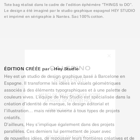
Tote bag réalisé dans le cadre de l'edition éphémère "THINGS to DO".
Le design a été imaginé par le studio graphique espagnol HEY STUDIO
et imprimé en sérigraphie à Nantes. Sac 100% cotton.
×
ÉDITION CRÉÉE par : Hey Studio
Hey est un studio de design graphique basé à Barcelone en
BIENVENUE!
Espagne. Il transforme les idées en visuels géométriques
associés à des éléments typographiques et à une palette de
MERCI DE SELECTIONNER VOTRE
couleurs vives. L’équipe de Hey Studio est spécialisée dans la
LANGUE DE PREFERENCE :
création d’identité de marque, le design éditorial et
l’illustration… mais reste ouverte à tous types de projets
FRANÇAIS
ENGLISH
créatifs.
D’ailleurs, Hey s’implique également dans des projets
parallèles. Ces derniers lui permettent de jouer avec
de nouvelles idées, de repousser leurs frontières créatives et de
RESTONS EN CONTACT!