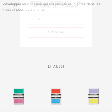
RECEVEZ LA NEWSLETTER ET -10%
développer leur passion qui est ensuite ré-injectée dans les
SUR VOTRE 1ÈRE COMMANDE
travaux pour leurs clients.
ET AUSSI